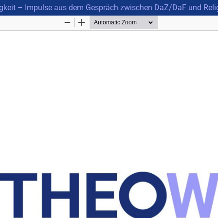
higkeit – Impulse aus dem Gespräch zwischen DaZ/DaF und Rel