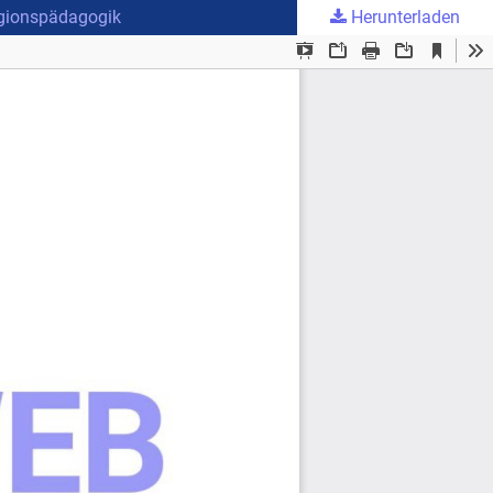
igionspädagogik
Herunterladen