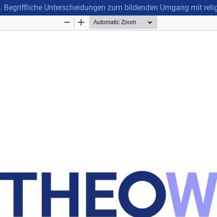
ät. Begriffliche Unterscheidungen zum bildenden Umgang mit relig