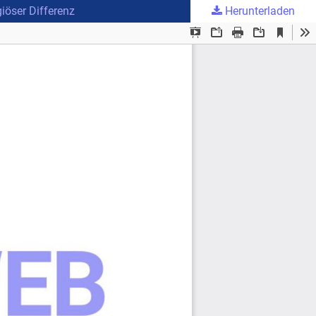
iöser Differenz
Herunterladen