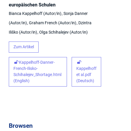
europäischen Schulen
Bianca Kappelhoff
Autor/in
Sonja Danner
Autor/in
Graham French
Autor/in
Dzintra
Iliško
Autor/in
Olga Schihalejev
Autor/in
Zum Artikel
Kappelhoff-Danner-
French-Ilisko-
Kappelhoff
Schihalejev_Shortage.html
et al.pdf
(English)
(Deutsch)
Browsen