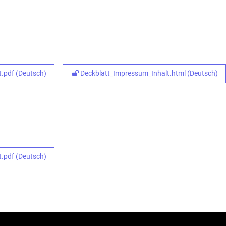
.pdf (Deutsch)
Deckblatt_Impressum_Inhalt.html (Deutsch)
.pdf (Deutsch)