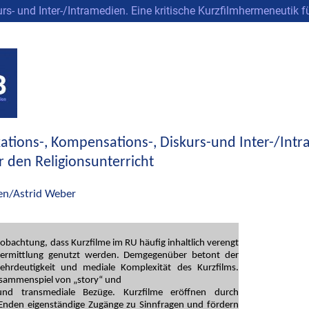
- und Inter-/Intramedien. Eine kritische Kurzfilmhermeneutik fü