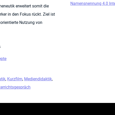
Namensnennung 4.0 Inte
eneutik erweitert somit die
er in den Fokus rückt. Ziel ist
gorientierte Nutzung von
s
epte
tik
,
Kurzfilm
,
Mediendidaktik
,
terrichtsgespräch