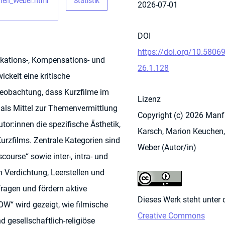
hen_Weber.html
Statistik
2026-07-01
DOI
https://doi.org/10.5806
ikations-, Kompensations- und
26.1.128
ckelt eine kritische
Beobachtung, dass Kurzfilme im
Lizenz
r als Mittel zur Themenvermittlung
Copyright (c) 2026 Manf
or:innen die spezifische Ästhetik,
Karsch, Marion Keuchen,
rzfilms. Zentrale Kategorien sind
Weber (Autor/in)
ourse“ sowie inter-, intra- und
 Verdichtung, Leerstellen und
ragen und fördern aktive
Dieses Werk steht unter 
W“ wird gezeigt, wie filmische
Creative Commons
 gesellschaftlich-religiöse