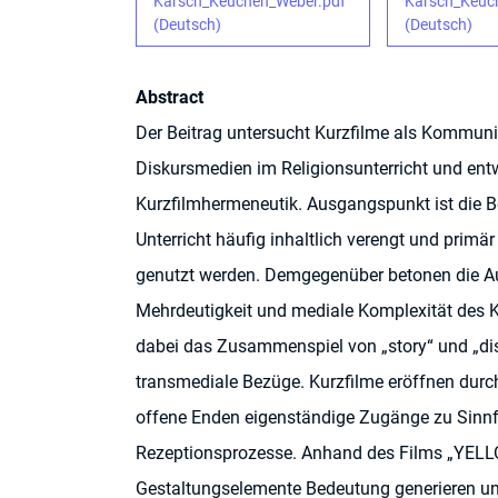
Karsch_Keuchen_Weber.pdf
Karsch_Keuc
(Deutsch)
(Deutsch)
Abstract
Der Beitrag untersucht Kurzfilme als Kommun
Diskursmedien im Religionsunterricht und entwi
Kurzfilmhermeneutik. Ausgangspunkt ist die 
Unterricht häufig inhaltlich verengt und primä
genutzt werden. Demgegenüber betonen die Aut
Mehrdeutigkeit und mediale Komplexität des Ku
dabei das Zusammenspiel von „story“ und „disc
transmediale Bezüge. Kurzfilme eröffnen durch
offene Enden eigenständige Zugänge zu Sinnf
Rezeptionsprozesse. Anhand des Films „YELLO
Gestaltungselemente Bedeutung generieren und