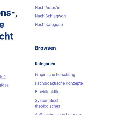
Nach Autor/in
ns-,
Nach Schlagwort
he
Nach Kategorie
cht
Browsen
Kategorien
Empirische Forschung
r. 1
Fachdidaktische Konzepte
giöse
Bibeldidaktik
Systematisch-
theologisches
Außerschulische Lernorte