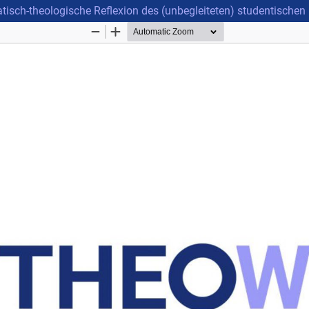
isch-theologische Reflexion des (unbegleiteten) studentischen 