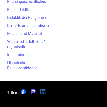
Kirchengeschichtliches
Ethikdidaktik
Didaktik der Religionen
Lernorte und Institutionen
Medien und Material
Wissenschaftstheorie/-
organisation
Internationales
Historische
Religionspädagogik
Teilen: