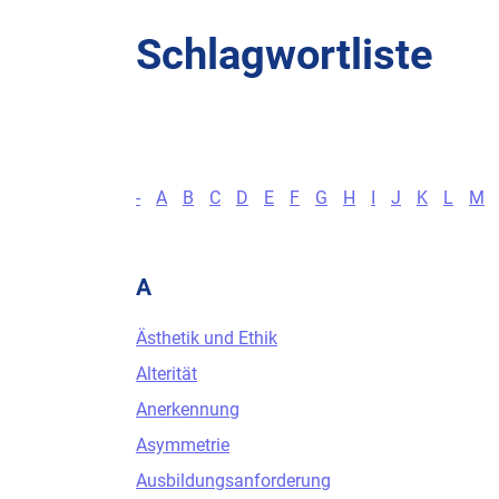
Schlagwortliste
-
A
B
C
D
E
F
G
H
I
J
K
L
M
A
Ästhetik und Ethik
Alterität
Anerkennung
Asymmetrie
Ausbildungsanforderung