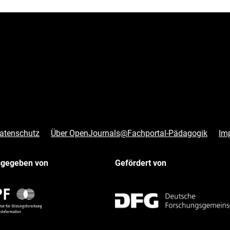
atenschutz
Über OpenJournals@Fachportal-Pädagogik
Im
sgegeben von
Gefördert von