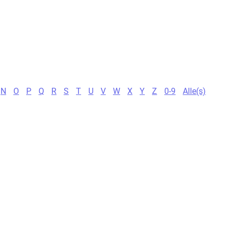
N
O
P
Q
R
S
T
U
V
W
X
Y
Z
0-9
Alle(s)