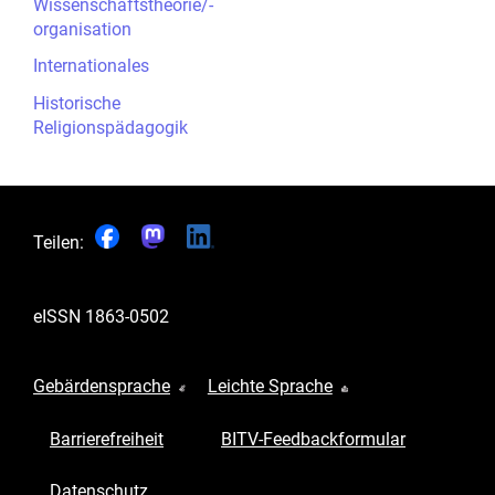
Wissenschaftstheorie/-
organisation
Internationales
Historische
Religionspädagogik
Teilen:
eISSN
1863-0502
Gebärdensprache
Leichte Sprache
Barrierefreiheit
BITV-Feedbackformular
Datenschutz