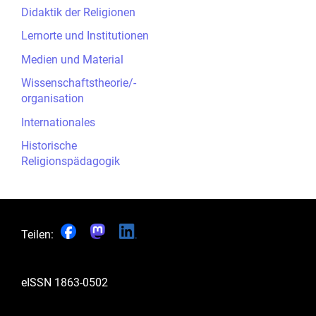
Didaktik der Religionen
Lernorte und Institutionen
Medien und Material
Wissenschaftstheorie/-
organisation
Internationales
Historische
Religionspädagogik
Teilen:
eISSN
1863-0502