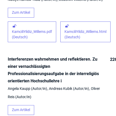
Zum Artikel
KamciliYildiz_Willems.pdf
KamciliYildiz_Willems.html
(Deutsch)
(Deutsch)
Interferenzen wahrnehmen und reflektieren. Zu
22
einer vernachlässigten
Professionalisierungsaufgabe in der interreligiös
orientierten Hochschullehre i
Angela Kaupp
Autor/in
Andreas Kubik
Autor/in
Oliver
Reis
Autor/in
Zum Artikel