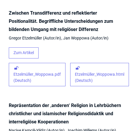
Zwischen Transdifferenz und reflektierter
Positionalität. Begriffliche Unterscheidungen zum
bildenden Umgang mit religiöser Differenz
Gregor Etzelmüller
Autor/in
Jan Woppowa
Autor/in
Zum Artikel
Etzelmüller_Woppowa.pdf
Etzelmüller_Woppowa.html
(Deutsch)
(Deutsch)
Repräsentation der ‚anderen‘ Religion in Lehrbüchern
christlicher und islamischer Religionsdidaktik und
interreligiöse Kooperationen
Naciye Kamcili-Yildiz
Autor/in
Joachim Willems
Autor/in