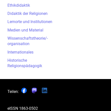
Ethikdidaktik
Didaktik der Religionen
Lernorte und Institutionen
Medien und Material
Wissenschaftstheorie/-
organisation
Internationales
Historische
Religionspädagogik
Teilen:
eISSN
1863-0502