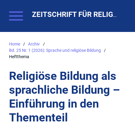
ZEITSCHRIFT FÜR RELIGIONSPÄDAGOGIK. THEO-WEB
Home
/
Archiv
/
Bd. 25 Nr. 1 (2026): Sprache und religiöse Bildung
/
Heftthema
Religiöse Bildung als
sprachliche Bildung –
Einführung in den
Thementeil