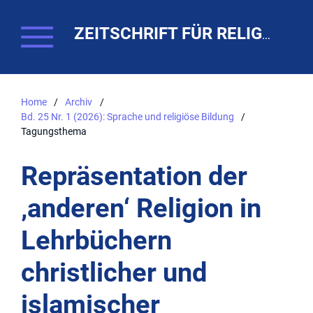
ZEITSCHRIFT FÜR RELIGIONSPÄDAGOGIK. THEO-WEB
Home
/
Archiv
/
Bd. 25 Nr. 1 (2026): Sprache und religiöse Bildung
/
Tagungsthema
Repräsentation der
‚anderen‘ Religion in
Lehrbüchern
christlicher und
islamischer