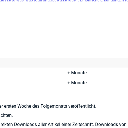
das ist ja was, was total unterbewusst läuft“. Empirische Erkundungen fü
Monate
Monate
er ersten Woche des Folgemonats veröffentlicht.
chten.
rekten Downloads aller Artikel einer Zeitschrift. Downloads von