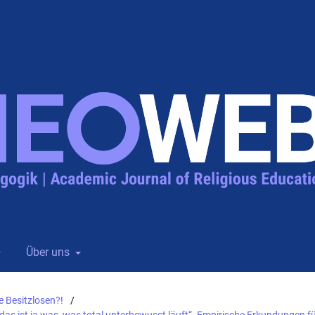
Über uns
ie Besitzlosen?!
/