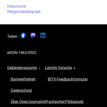
Historische
Religionspädagogik
Teilen:
eISSN
1863-0502
Gebärdensprache
Leichte Sprache
Barrierefreiheit
BITV-Feedbackformular
Datenschutz
Über OpenJournals@Fachportal-Pädagogik