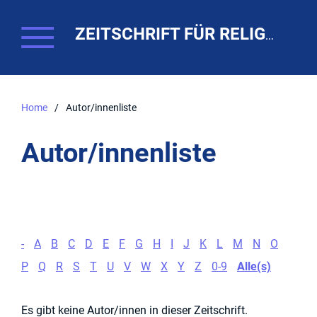
ZEITSCHRIFT FÜR RELIGIONSPÄDAGOGIK. THEO-WEB
Home
/
Autor/innenliste
Autor/innenliste
-
A
B
C
D
E
F
G
H
I
J
K
L
M
N
O
P
Q
R
S
T
U
V
W
X
Y
Z
0-9
Alle(s)
Es gibt keine Autor/innen in dieser Zeitschrift.