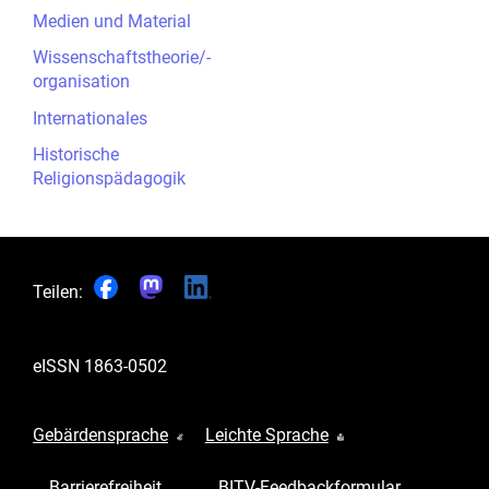
Medien und Material
Wissenschaftstheorie/-
organisation
Internationales
Historische
Religionspädagogik
Teilen:
eISSN
1863-0502
Gebärdensprache
Leichte Sprache
Barrierefreiheit
BITV-Feedbackformular