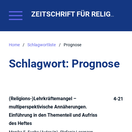
ZEITSCHRIFT FÜR RELIGIONSPÄDAGOGIK. THEO-WEB
Home
/
Schlagwortliste
/
Prognose
Schlagwort: Prognose
(Religions-)Lehrkräftemangel –
4-21
multiperspektivische Annäherungen.
Einführung in den Thementeil und Aufriss
des Heftes