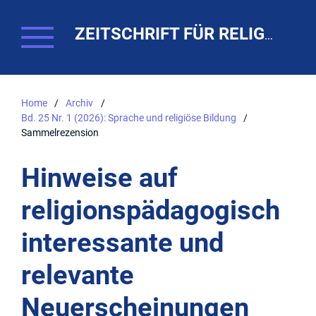
ZEITSCHRIFT FÜR RELIGIONSPÄDAGOGIK. THEO-WEB
Home
/
Archiv
/
Bd. 25 Nr. 1 (2026): Sprache und religiöse Bildung
/
Sammelrezension
Hinweise auf
religionspädagogisch
interessante und
relevante
Neuerscheinungen