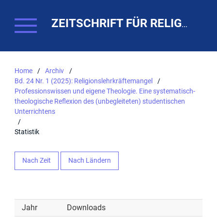
ZEITSCHRIFT FÜR RELIGIONSPÄDAGOGIK. THEO-WEB
Home
/
Archiv
/
Bd. 24 Nr. 1 (2025): Religionslehrkräftemangel
/
Professionswissen und eigene Theologie. Eine systematisch-
theologische Reflexion des (unbegleiteten) studentischen
Unterrichtens
/
Statistik
Nach Zeit
Nach Ländern
Jahr
Downloads