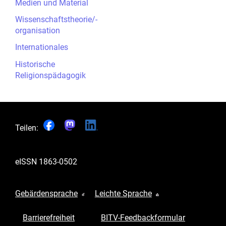
Medien und Material
Wissenschaftstheorie/-
organisation
Internationales
Historische
Religionspädagogik
Teilen:
eISSN
1863-0502
Gebärdensprache
Leichte Sprache
Barrierefreiheit
BITV-Feedbackformular