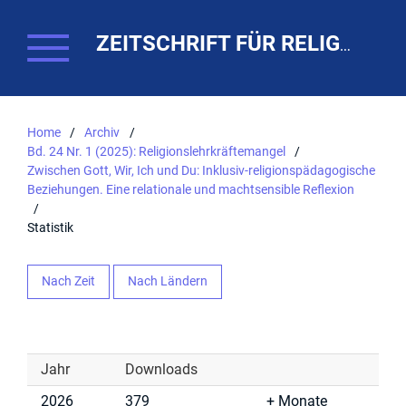
ZEITSCHRIFT FÜR RELIGIONSPÄDAGOGIK. THEO-WEB
Home
/
Archiv
/
Bd. 24 Nr. 1 (2025): Religionslehrkräftemangel
/
Zwischen Gott, Wir, Ich und Du: Inklusiv-religionspädagogische
Beziehungen. Eine relationale und machtsensible Reflexion
/
Statistik
Nach Zeit
Nach Ländern
Jahr
Downloads
2026
379
Monate