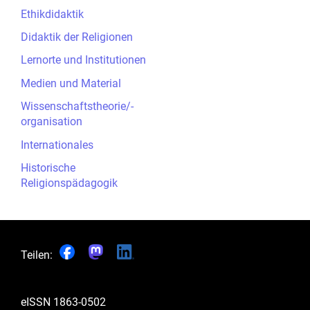
Ethikdidaktik
Didaktik der Religionen
Lernorte und Institutionen
Medien und Material
Wissenschaftstheorie/-
organisation
Internationales
Historische
Religionspädagogik
Teilen:
eISSN
1863-0502