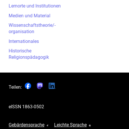
Lernorte und Institutionen
Medien und Material
Wissenschaftstheorie/-
organisation
Internationales
Historische
Religionspädagogik
Teilen:
eISSN
1863-0502
Gebärdensprache
Leichte Sprache