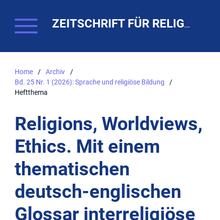
ZEITSCHRIFT FÜR RELIGIONSPÄDAGOGIK. THEO-WEB
Home
/
Archiv
/
Bd. 25 Nr. 1 (2026): Sprache und religiöse Bildung
/
Heftthema
Religions, Worldviews,
Ethics. Mit einem
thematischen
deutsch-englischen
Glossar interreligiöse