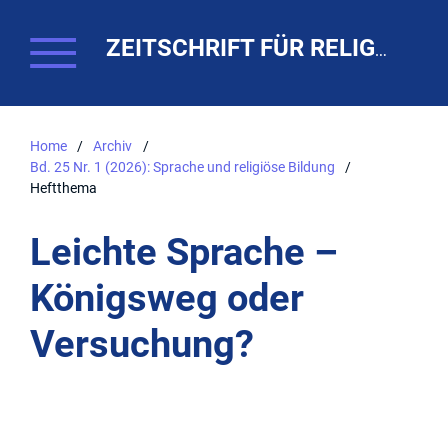
ZEITSCHRIFT FÜR RELIGIONSPÄDAGOGIK. THEO-WEB
Home
/
Archiv
/
Bd. 25 Nr. 1 (2026): Sprache und religiöse Bildung
/
Heftthema
Leichte Sprache –
Königsweg oder
Versuchung?